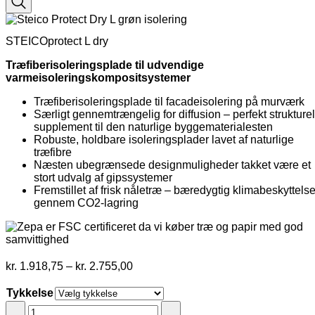
STEICOprotect L dry
Træfiberisoleringsplade til udvendige
varmeisoleringskompositsystemer
Træfiberisoleringsplade til facadeisolering på murværk
Særligt gennemtrængelig for diffusion – perfekt strukturel
supplement til den naturlige byggematerialesten
Robuste, holdbare isoleringsplader lavet af naturlige
træfibre
Næsten ubegrænsede designmuligheder takket være et
stort udvalg af gipssystemer
Fremstillet af frisk nåletræ – bæredygtig klimabeskyttels
gennem CO2-lagring
Prisinterval:
kr.
1.918,75
–
kr.
2.755,00
kr. 1.918,75
til
Tykkelse
kr. 2.755,00
STEICOprotect