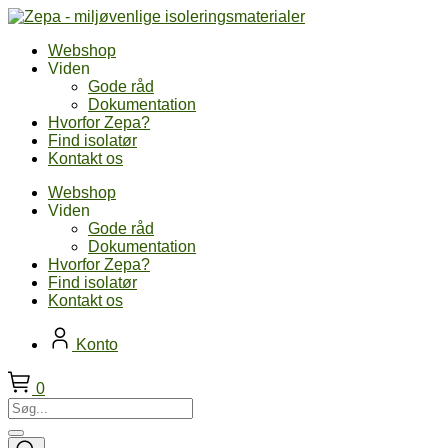
Skip
to
Webshop
content
Viden
Gode råd
Dokumentation
Hvorfor Zepa?
Find isolatør
Kontakt os
Webshop
Viden
Gode råd
Dokumentation
Hvorfor Zepa?
Find isolatør
Kontakt os
Konto
0
Søg...