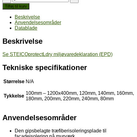
L
Tilføj til kurv
dry
antal
Beskrivelse
Anvendelsesområder
Datablade
Beskrivelse
Se STEICOprotectLdry miljøvaredeklaration (EPD)
Tekniske specifikationer
Størrelse
N/A
100mm – 1200x400mm, 120mm, 140mm, 160mm,
Tykkelse
180mm, 200mm, 220mm, 240mm, 80mm
Anvendelsesområder
Den gipsbelagte træfiberisoleringsplade til
facadeisolering på murværk