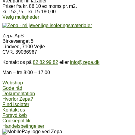
Vægpanel til facader
Priser fra kr. 86,10 ex moms pr. m2.
Prisinterval:
kr.
153,75
–
kr.
15.180,00
Dette
kr. 153,75
Vælg muligheder
vare
til
har
kr. 15.180,00
flere
Zepa ApS
varianter.
Birkevænget 5
Mulighederne
Lindved, 7100 Vejle
kan
CVR. 39036967
vælges
på
Kontakt os på
82 82 99 82
eller
info@zepa.dk
varesiden
Man – fre 8:00 – 17:00
Webshop
Gode råd
Dokumentation
Hvorfor Zepa?
Find isolatør
Kontakt os
Fortryd køb
Cookiepolitik
Handelsbetingelser