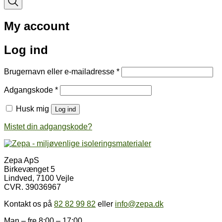
My account
Log ind
Påkrævet
Brugernavn eller e-mailadresse
*
Påkrævet
Adgangskode
*
Husk mig
Log ind
Mistet din adgangskode?
Zepa ApS
Birkevænget 5
Lindved, 7100 Vejle
CVR. 39036967
Kontakt os på
82 82 99 82
eller
info@zepa.dk
Man – fre 8:00 – 17:00