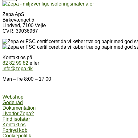
Zepa ApS
Birkevænget 5
Lindved, 7100 Vejle
CVR. 39036967
Kontakt os på
82 82 99 82
eller
info@zepa.dk
Man – fre 8:00 – 17:00
Webshop
Gode råd
Dokumentation
Hvorfor Zepa?
Find isolatør
Kontakt os
Fortryd køb
Cookiepolitik