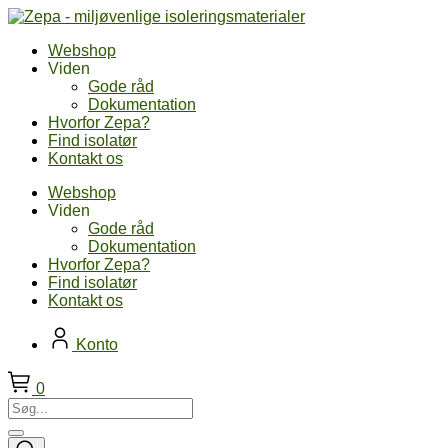
Skip
to
Webshop
content
Viden
Gode råd
Dokumentation
Hvorfor Zepa?
Find isolatør
Kontakt os
Webshop
Viden
Gode råd
Dokumentation
Hvorfor Zepa?
Find isolatør
Kontakt os
Konto
0
Søg...