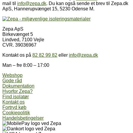
mail til
info@zepa.dk
. Du kan også sende et brev til Zepa.dk
ApS, Hannerupvænget 15, 5230 Odense M.
Zepa ApS
Birkevænget 5
Lindved, 7100 Vejle
CVR. 39036967
Kontakt os på
82 82 99 82
eller
info@zepa.dk
Man – fre 8:00 – 17:00
Webshop
Gode råd
Dokumentation
Hvorfor Zepa?
Find isolatør
Kontakt os
Fortryd køb
Cookiepolitik
Handelsbetingelser