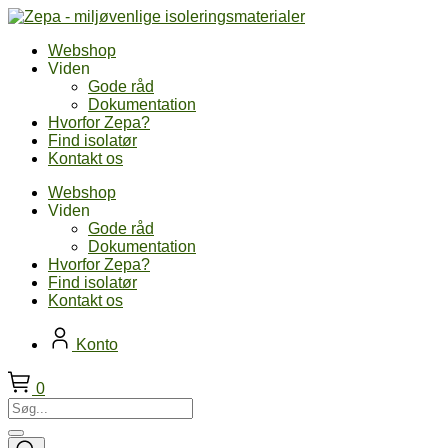
Skip
to
Webshop
content
Viden
Gode råd
Dokumentation
Hvorfor Zepa?
Find isolatør
Kontakt os
Webshop
Viden
Gode råd
Dokumentation
Hvorfor Zepa?
Find isolatør
Kontakt os
Konto
0
Søg...