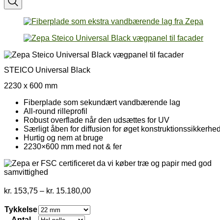
STEICO Universal Black
2230 x 600 mm
Fiberplade som sekundært vandbærende lag
All-round rilleprofil
Robust overflade når den udsættes for UV
Særligt åben for diffusion for øget konstruktionssikkerhe
Hurtig og nem at bruge
2230×600 mm med not & fer
Prisinterval:
kr.
153,75
–
kr.
15.180,00
kr. 153,75
til
Tykkelse
kr. 15.180,00
Antal