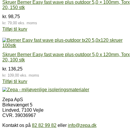
Skruer Berner Easy fast wave plus outdoor 5,0 × 100mm, Torx
20, 150 stk
kr.
98,75
kr.
79,00
eks. moms
Tilføj til kurv
Skruer Berner Easy fast wave plus-outdoor 5,0 x 120mm, Torx
20, 100 stk
kr.
136,25
kr.
109,00
eks. moms
Tilføj til kurv
Zepa ApS
Birkevænget 5
Lindved, 7100 Vejle
CVR. 39036967
Kontakt os på
82 82 99 82
eller
info@zepa.dk