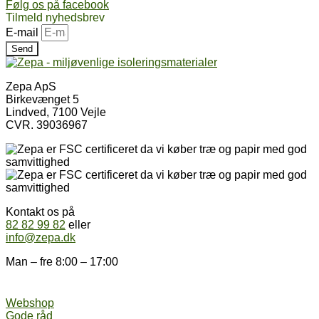
Følg os på facebook
Tilmeld nyhedsbrev
E-mail
Send
Zepa ApS
Birkevænget 5
Lindved, 7100 Vejle
CVR. 39036967
Kontakt os på
82 82 99 82
eller
info@zepa.dk
Man – fre 8:00 – 17:00
Webshop
Gode råd