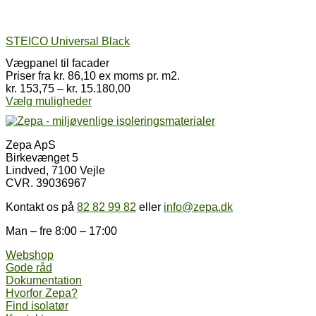
STEICO Universal Black
Vægpanel til facader
Priser fra kr. 86,10 ex moms pr. m2.
Prisinterval:
kr.
153,75
–
kr.
15.180,00
Dette
kr. 153,75
Vælg muligheder
vare
til
har
kr. 15.180,00
flere
Zepa ApS
varianter.
Birkevænget 5
Mulighederne
Lindved, 7100 Vejle
kan
CVR. 39036967
vælges
på
Kontakt os på
82 82 99 82
eller
info@zepa.dk
varesiden
Man – fre 8:00 – 17:00
Webshop
Gode råd
Dokumentation
Hvorfor Zepa?
Find isolatør