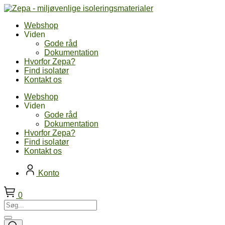
Skip
to
Webshop
content
Viden
Gode råd
Dokumentation
Hvorfor Zepa?
Find isolatør
Kontakt os
Webshop
Viden
Gode råd
Dokumentation
Hvorfor Zepa?
Find isolatør
Kontakt os
Konto
0
Søg...