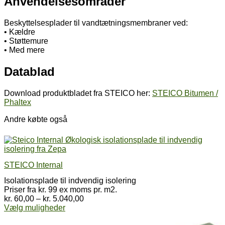
Anvendelsesområder
Beskyttelsesplader til vandtætningsmembraner ved:
• Kældre
• Støttemure
• Med mere
Datablad
Download produktbladet fra STEICO her:
STEICO Bitumen /
Phaltex
Andre købte også
STEICO Internal
Isolationsplade til indvendig isolering
Priser fra kr. 99 ex moms pr. m2.
Prisinterval:
kr.
60,00
–
kr.
5.040,00
Dette
kr. 60,00
Vælg muligheder
vare
til