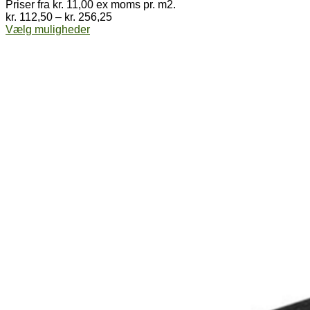
Priser fra kr. 11,00 ex moms pr. m2.
Prisinterval:
kr.
112,50
–
kr.
256,25
Dette
kr. 112,50
Vælg muligheder
vare
til
har
kr. 256,25
flere
varianter.
Mulighederne
kan
vælges
på
varesiden