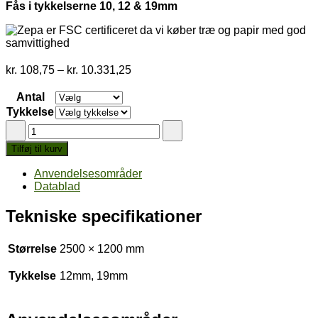
Fås i tykkelserne 10, 12 & 19mm
Prisinterval:
kr.
108,75
–
kr.
10.331,25
kr. 108,75
til
Antal
kr. 10.331,25
Tykkelse
STEICO
Phaltex
Tilføj til kurv
antal
Anvendelsesområder
Datablad
Tekniske specifikationer
Størrelse
2500 × 1200 mm
Tykkelse
12mm, 19mm