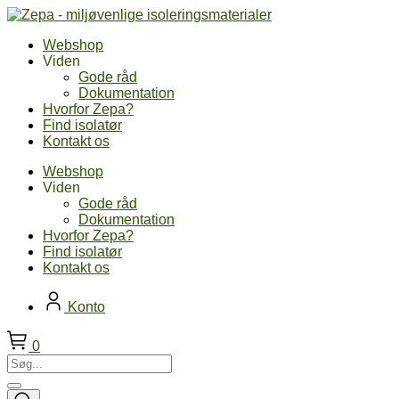
Skip
to
Webshop
content
Viden
Gode råd
Dokumentation
Hvorfor Zepa?
Find isolatør
Kontakt os
Webshop
Viden
Gode råd
Dokumentation
Hvorfor Zepa?
Find isolatør
Kontakt os
Konto
0
Søg...