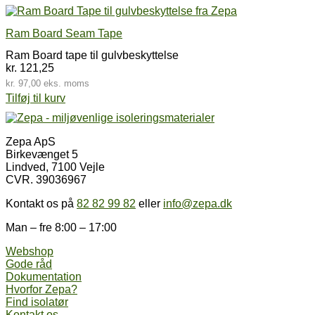
Ram Board Seam Tape
Ram Board tape til gulvbeskyttelse
kr.
121,25
kr.
97,00
eks. moms
Tilføj til kurv
Zepa ApS
Birkevænget 5
Lindved, 7100 Vejle
CVR. 39036967
Kontakt os på
82 82 99 82
eller
info@zepa.dk
Man – fre 8:00 – 17:00
Webshop
Gode råd
Dokumentation
Hvorfor Zepa?
Find isolatør
Kontakt os