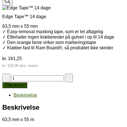
Edge Tape™ 14 dage
63,5 mm x 55 mm
✓ Easy-removal masking tape, som er let aftagelig
✓ Efterlader ingen klæberester på gulvet i op til 14 dage
✓ Den orange farve virker som markeringstape
✓ Klæber fast til Ram Board®, så produktet ikke skrider
kr.
161,25
kr.
129,00
eks. moms
Edge
Tape™
Tilføj til kurv
14
dage
Beskrivelse
antal
Beskrivelse
63,5 mm x 55 m