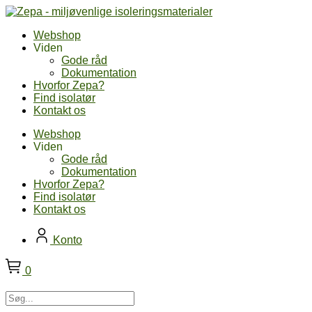
Skip
to
Webshop
content
Viden
Gode råd
Dokumentation
Hvorfor Zepa?
Find isolatør
Kontakt os
Webshop
Viden
Gode råd
Dokumentation
Hvorfor Zepa?
Find isolatør
Kontakt os
Konto
0
Søg...