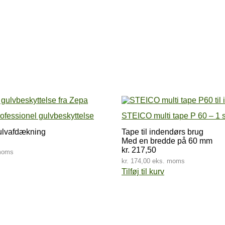
fessionel gulvbeskyttelse
STEICO multi tape P 60 – 1 s
ulvafdækning
Tape til indendørs brug
Med en bredde på 60 mm
kr.
217,50
moms
kr.
174,00
eks. moms
Tilføj til kurv