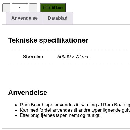
Ram
Tilføj til kurv
Board
Seam
Anvendelse
Datablad
Tape
antal
Tekniske specifikationer
Størrelse
50000 × 72 mm
Anvendelse
Ram Board tape anvendes til samling af Ram Board g
Kan med fordel anvendes til andre typer lignende gul
Efter brug fjernes tapen nemt og hurtigt.