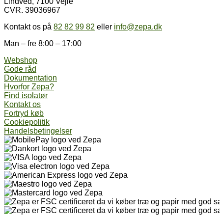
Lindved, 7100 Vejle
kan
CVR. 39036967
vælges
på
Kontakt os på
82 82 99 82
eller
info@zepa.dk
varesiden
Man – fre 8:00 – 17:00
Webshop
Gode råd
Dokumentation
Hvorfor Zepa?
Find isolatør
Kontakt os
Fortryd køb
Cookiepolitik
Handelsbetingelser