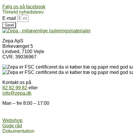
Følg os på facebook
Tilmeld nyhedsbrev
E-mail
Send
Zepa ApS
Birkevænget 5
Lindved, 7100 Vejle
CVR. 39036967
Kontakt os på
82 82 99 82
eller
info@zepa.dk
Man – fre 8:00 – 17:00
Webshop
Gode råd
Dokumentation