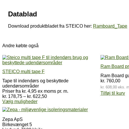
Datablad
Download produktbladet fra STEICO her:
Ramboard_Tape
Andre købte også
Ram Board pro
STEICO multi tape F
Ram Board g
Tape til indendørs og beskyttede
kr.
760,00
udendørsområder
kr.
608,00
eks. 
Priser fra kr. 4,95 ex moms pr. m.
Tilføj til kurv
Prisinterval:
kr.
178,75
–
kr.
622,50
Dette
kr. 178,75
Vælg muligheder
vare
til
har
kr. 622,50
flere
Zepa ApS
varianter.
Birkevænget 5
Mulighederne