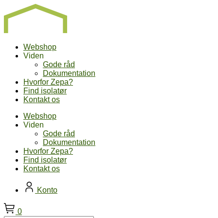
Skip
to
content
Webshop
Viden
Gode råd
Dokumentation
Hvorfor Zepa?
Find isolatør
Kontakt os
Webshop
Viden
Gode råd
Dokumentation
Hvorfor Zepa?
Find isolatør
Kontakt os
Konto
0