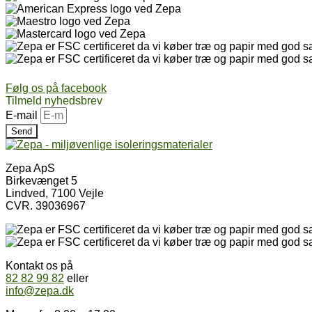
Følg os på facebook
Tilmeld nyhedsbrev
E-mail
Send
Zepa ApS
Birkevænget 5
Lindved, 7100 Vejle
CVR. 39036967
Kontakt os på
82 82 99 82
eller
info@zepa.dk