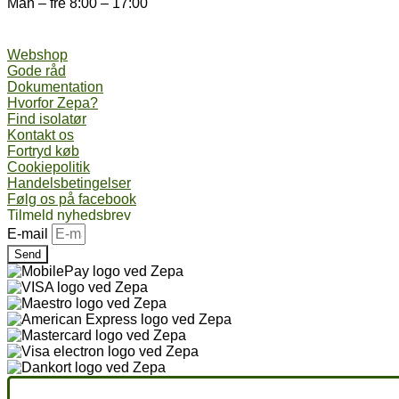
Man – fre 8:00 – 17:00
Webshop
Gode råd
Dokumentation
Hvorfor Zepa?
Find isolatør
Kontakt os
Fortryd køb
Cookiepolitik
Handelsbetingelser
Følg os på facebook
Tilmeld nyhedsbrev
E-mail
Send