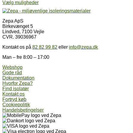
Dette
kr. 115,40
Vælg muligheder
vare
til
har
kr. 12.001,69
flere
Zepa ApS
varianter.
Birkevænget 5
Mulighederne
Lindved, 7100 Vejle
kan
CVR. 39036967
vælges
på
Kontakt os på
82 82 99 82
eller
info@zepa.dk
varesiden
Man – fre 8:00 – 17:00
Webshop
Gode råd
Dokumentation
Hvorfor Zepa?
Find isolatør
Kontakt os
Fortryd køb
Cookiepolitik
Handelsbetingelser