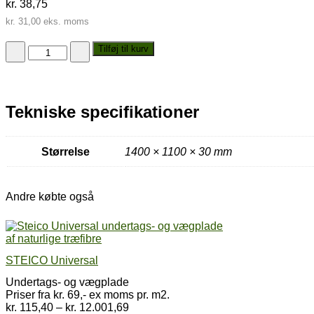
kr.
38,75
kr.
31,00
eks. moms
Vindstopplade
Tilføj til kurv
antal
Tekniske specifikationer
Størrelse
1400 × 1100 × 30 mm
Andre købte også
STEICO Universal
Undertags- og vægplade
Priser fra kr. 69,- ex moms pr. m2.
Prisinterval:
kr.
115,40
–
kr.
12.001,69