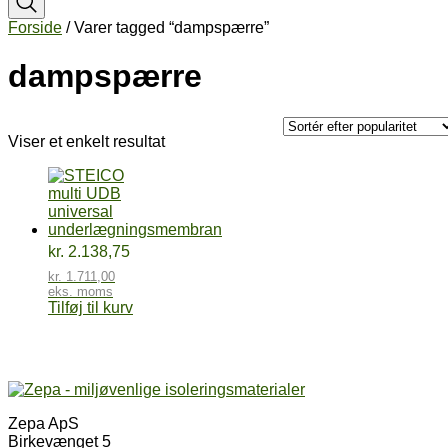
Forside
/ Varer tagged “dampspærre”
dampspærre
Viser et enkelt resultat
kr.
2.138,75
kr.
1.711,00
eks. moms
Tilføj til kurv
Zepa ApS
Birkevænget 5