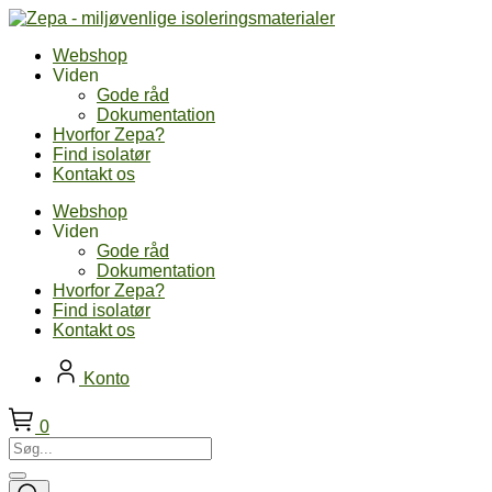
Skip
to
Webshop
content
Viden
Gode råd
Dokumentation
Hvorfor Zepa?
Find isolatør
Kontakt os
Webshop
Viden
Gode råd
Dokumentation
Hvorfor Zepa?
Find isolatør
Kontakt os
Konto
0
Søg...