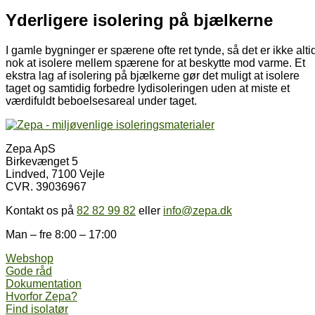
Yderligere isolering på bjælkerne
I gamle bygninger er spærene ofte ret tynde, så det er ikke alti
nok at isolere mellem spærene for at beskytte mod varme. Et
ekstra lag af isolering på bjælkerne gør det muligt at isolere
taget og samtidig forbedre lydisoleringen uden at miste et
værdifuldt beboelsesareal under taget.
Zepa ApS
Birkevænget 5
Lindved, 7100 Vejle
CVR. 39036967
Kontakt os på
82 82 99 82
eller
info@zepa.dk
Man – fre 8:00 – 17:00
Webshop
Gode råd
Dokumentation
Hvorfor Zepa?
Find isolatør