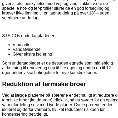
giver straks beskyttelse mod vejr og vind. Takket være de
specielle not- og fer-profiler sikrer de en god forsegling og
kræver ikke limning til en taghældning på over 18° – uden
yderligere underlag.
STEICOs undertagplader er:
Vindtætte
Vandafvisende
Giver ekstra isolering
Som undertagplader er de desuden egnede som midlertidig
afdækning til renovering i op til fire uger, og endda op til 12
uger under visse betingelser for nye konstruktioner.
Reduktion af termiske broer
Ved at lægge pladerne på spærene er det muligt at reducere d
termiske broer (kuldebroer) effektivt, så du sørger for en optima
varmefordeling selv med tynde plader. Over spærene er der
isoleret og derfor varmere, hvilket reducerer risikoen for
kondensering betydeligt.