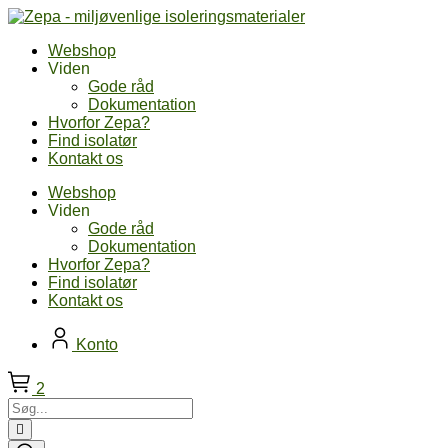
Skip
to
Webshop
content
Viden
Gode råd
Dokumentation
Hvorfor Zepa?
Find isolatør
Kontakt os
Webshop
Viden
Gode råd
Dokumentation
Hvorfor Zepa?
Find isolatør
Kontakt os
Konto
2
Søg...