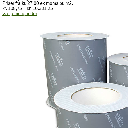
Priser fra kr. 27,00 ex moms pr. m2.
Prisinterval:
kr.
108,75
–
kr.
10.331,25
Dette
kr. 108,75
Vælg muligheder
vare
til
har
kr. 10.331,25
flere
varianter.
Mulighederne
kan
vælges
på
varesiden