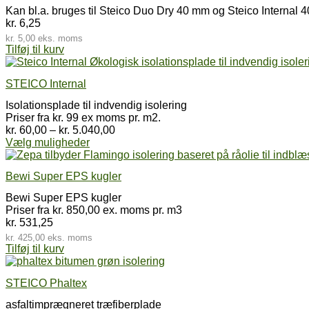
Kan bl.a. bruges til Steico Duo Dry 40 mm og Steico Internal 
kr.
6,25
kr.
5,00
eks. moms
Tilføj til kurv
STEICO Internal
Isolationsplade til indvendig isolering
Priser fra kr. 99 ex moms pr. m2.
Prisinterval:
kr.
60,00
–
kr.
5.040,00
Dette
kr. 60,00
Vælg muligheder
vare
til
har
kr. 5.040,00
Bewi Super EPS kugler
flere
varianter.
Bewi Super EPS kugler
Mulighederne
Priser fra kr. 850,00 ex. moms pr. m3
kan
kr.
531,25
vælges
kr.
425,00
eks. moms
på
Tilføj til kurv
varesiden
STEICO Phaltex
asfaltimprægneret træfiberplade