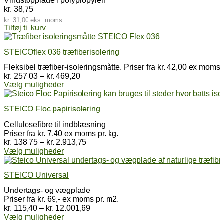
Vindstopplade i polypropylen
kr.
38,75
kr.
31,00
eks. moms
Tilføj til kurv
STEICOflex 036 træfiberisolering
Fleksibel træfiber-isoleringsmåtte. Priser fra kr. 42,00 ex mo
Prisinterval:
kr.
257,03
–
kr.
469,20
Dette
kr. 257,03
Vælg muligheder
vare
til
har
kr. 469,20
STEICO Floc papirisolering
flere
varianter.
Cellulosefibre til indblæsning
Mulighederne
Priser fra kr. 7,40 ex moms pr. kg.
kan
Prisinterval:
kr.
138,75
–
kr.
2.913,75
vælges
Dette
kr. 138,75
Vælg muligheder
på
vare
til
varesiden
har
kr. 2.913,75
STEICO Universal
flere
varianter.
Undertags- og vægplade
Mulighederne
Priser fra kr. 69,- ex moms pr. m2.
kan
Prisinterval:
kr.
115,40
–
kr.
12.001,69
vælges
Dette
kr. 115,40
Vælg muligheder