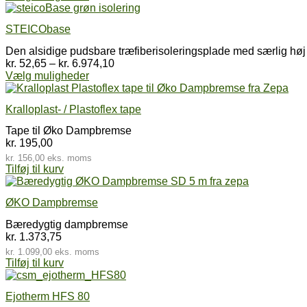
på
vare
til
varesiden
har
kr. 12.001,69
STEICObase
flere
varianter.
Den alsidige pudsbare træfiberisoleringsplade med særlig høj 
Mulighederne
Prisinterval:
kr.
52,65
–
kr.
6.974,10
kan
Dette
kr. 52,65
Vælg muligheder
vælges
vare
til
på
har
kr. 6.974,10
varesiden
Kralloplast- / Plastoflex tape
flere
varianter.
Tape til Øko Dampbremse
Mulighederne
kr.
195,00
kan
kr.
156,00
eks. moms
vælges
Tilføj til kurv
på
varesiden
ØKO Dampbremse
Bæredygtig dampbremse
kr.
1.373,75
kr.
1.099,00
eks. moms
Tilføj til kurv
Ejotherm HFS 80