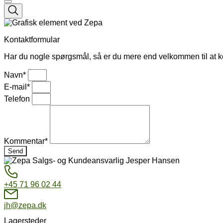
Kontaktformular
Har du nogle spørgsmål, så er du mere end velkommen til at kon
Navn*
E-mail*
Telefon
Kommentar*
Send
+45 71 96 02 44
jh@zepa.dk
Lagersteder