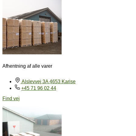
Afhentning af alle varer
Alslevvej 3A 4653 Karise
+45 71 96 02 44
Find vej