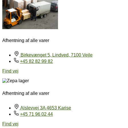
Afhentning af alle varer
Birkevænget 5, Lindved, 7100 Vejle
+45 82 82 99 82
Find vej
Afhentning af alle varer
Alslevvej 3A 4653 Karise
+45 71 96 02 44
Find vej