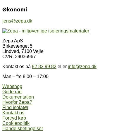
Økonomi
jens@zepa.dk
Zepa ApS
Birkevænget 5
Lindved, 7100 Vejle
CVR. 39036967
Kontakt os på
82 82 99 82
eller
info@zepa.dk
Man – fre 8:00 – 17:00
Webshop
Gode råd
Dokumentation
Hvorfor Zepa?
Find isolatør
Kontakt os
Fortryd køb
Cookiepolitik
Handelsbetingelser